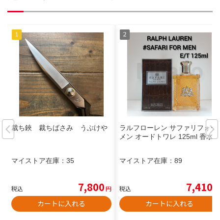
裁ち鋏 裁ちばさみ うぶけや
ラルフローレン サファリフォー
メン オードトワレ 125ml 香水
マイストア在庫：
35
マイストア在庫：
89
7,800
7,410
税込
円
税込
円
カートに入れる
カートに入れる