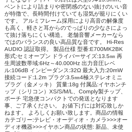
ベントにより詰まりや密閉感のない抜けのいい音
が特徴で、長時間付けていても湿気が籠りにくい
です。 アルミフレーム採用により高音の解像度
も高く、軽さと耳からのでっぱりの少なさによっ
て抜け落ちにくい構造。 老舗音響メーカーなら
ではのバランスの良い高品質な音です。 Hi-Res
AUDIO 認証取得。 製品仕様 型番:E700MK2BK
形式:セミオープン ドライバーサイズ:13.5㎜ 再
生周波数帯域:6Hz～40.000Hz 出力音圧レベ
ル:106dB インピーダンス:32Ω 最大入力:20mW
接続コード:1.2m プラグ:3.5㎜4極ステレオミニ
プラグ（金メッキ） 質量:18g 付属品:イヤホンチ
ップ（シリコン）XS/S/M/L、Comply製チップ、
ポーチ 宅急便コンパクトでの発送となります
事、ご了承ください。 お値下げには対応致しか
ねます。 よろしくお願い致します。商品の情報
カテゴリー:テレビ・オーディオ・カメラ>>>オー
ディオ機器>>>イヤホン商品の状態: 新品、未使