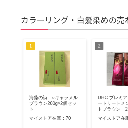
カラーリング・白髪染めの売
海藻の詩 ○キャラメル
DHC プレミ
ブラウン200g×2個セッ
ートリートメ
ト
トブラウン 2
マイストア在庫：
70
マイストア在