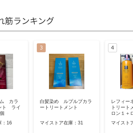
れ筋ランキング
アム カラ
白髪染め ルプルプカラ
レフィー
ント ライ
ートリートメント
トリート
個
ロン１＋
ック１
庫：
16
マイストア在庫：
31
マイスト