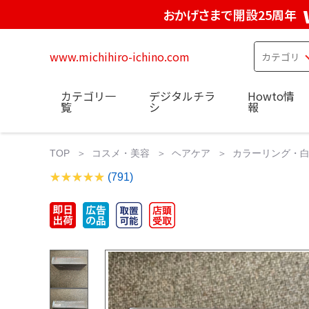
おかげさまで開設25周年
www.michihiro-ichino.com
カテゴリ一
デジタルチラ
Howto情
覧
シ
報
TOP
コスメ・美容
ヘアケア
カラーリング・
(791)