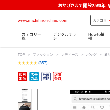
おかげさまで開設25周年
www.michihiro-ichino.com
カテゴリ一
デジタルチラ
Howto情
覧
シ
報
TOP
ファッション
レディース
バッグ
新
(857)