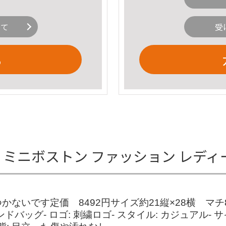
いて
受
る
 ミニボストン ファッション レディ
ないです定価 8492円サイズ約21縦×28横 マ
: ハンドバッグ- ロゴ: 刺繍ロゴ- スタイル: カジュア