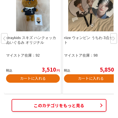
straykids スキズ ハンクォッカ
riize ウォンビン うちわ 3点セッ
ぬいぐるみ オリジナル
ト
マイストア在庫：
92
マイストア在庫：
98
3,510
5,850
税込
円
税込
円
カートに入れる
カートに入れる
このカテゴリをもっと見る