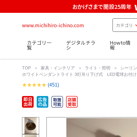
おかげさまで開設25周年
www.michihiro-ichino.com
カテゴリ一
デジタルチラ
Howto情
覧
シ
報
TOP
家具・インテリア
ライト・照明
シーリ
ホワイトペンダントライト 3灯吊り下げ式 LED電球お付
(451)