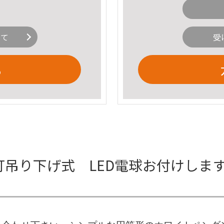
いて
受
る
灯吊り下げ式 LED電球お付けしま