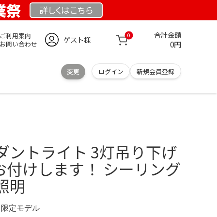
創業祭
詳しくは
こちら
合計金額
ご利用案内
0
ゲスト様
0円
お問い合わせ
変更
ログイン
新規会員登録
ダントライト 3灯吊り下げ
お付けします！ シーリング
照明
com 限定モデル