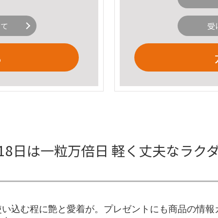
いて
受
る
財布 18日は一粒万倍日 軽く丈夫な
い込む程に艶と愛着が。プレゼントにも商品の情報カテ