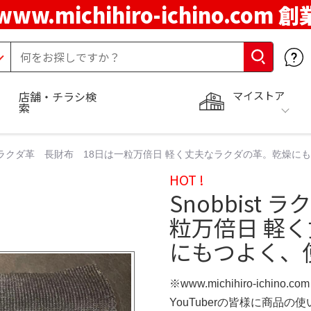
www.michihiro-ichino.com 
マイストア
店舗・チラシ検
索
ist ラクダ革 長財布 18日は一粒万倍日 軽く丈夫なラクダの革。乾
HOT !
Snobbist
粒万倍日 軽
にもつよく、
※www.michihiro-ichino.
YouTuberの皆様に商品