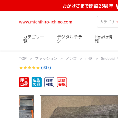
おかげさまで開設25周年
www.michihiro-ichino.com
カテゴリ一
デジタルチラ
Howto情
覧
シ
報
TOP
ファッション
メンズ
小物
Snobb
(937)