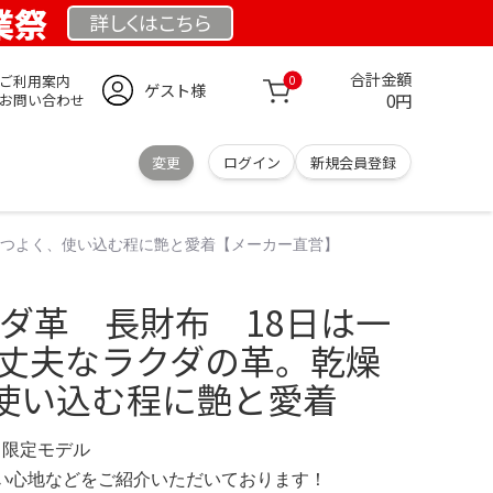
創業祭
詳しくは
こちら
合計金額
ご利用案内
0
ゲスト様
0円
お問い合わせ
変更
ログイン
新規会員登録
燥にもつよく、使い込む程に艶と愛着【メーカー直営】
 ラクダ革 長財布 18日は一
く丈夫なラクダの革。乾燥
使い込む程に艶と愛着
com 限定モデル
の使い心地などをご紹介いただいております！