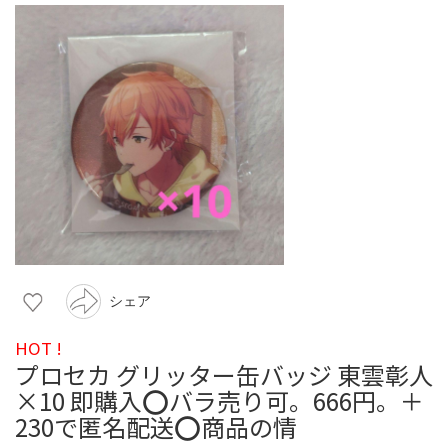
シェア
HOT !
プロセカ グリッター缶バッジ 東雲彰人
×10 即購入⭕バラ売り可。666円。＋
230で匿名配送️⭕️商品の情