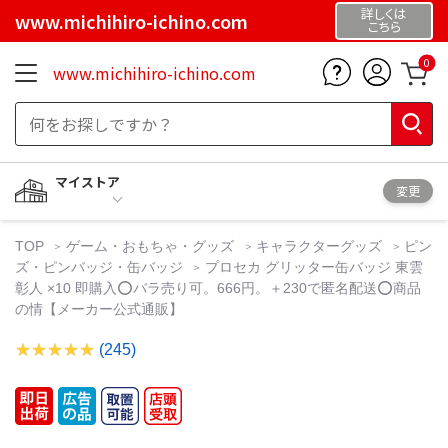
詳しくは
www.michihiro-ichino.com
こちら
0
www.michihiro-ichino.com
マイストア
変更
TOP
ゲーム・おもちゃ・グッズ
キャラクターグッズ
ピン
ズ・ピンバッジ・缶バッジ
プロセカ グリッター缶バッジ 東雲
彰人 ×10 即購入⭕バラ売り可。666円。＋230で匿名配送️⭕️商品
の情【メーカー公式通販】
(245)