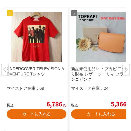
UNDERCOVER TELEVISION A
新品未使用品✨ トプカピ 二つ折
DVENTURE Tシャツ
り財布 レザー シーリィ フラミ
ンゴピンク
マイストア在庫：
69
マイストア在庫：
24
6,786
5,366
税込
円
税込
円
カートに入れる
カートに入れる