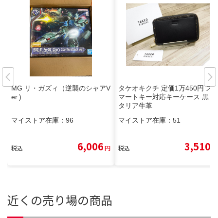
MG リ・ガズィ（逆襲のシャアV
タケオキクチ 定価1万450円 ス
er.)
マートキー対応キーケース 黒 イ
タリア牛革
マイストア在庫：
96
マイストア在庫：
51
6,006
3,510
税込
円
税込
円
近くの売り場の商品