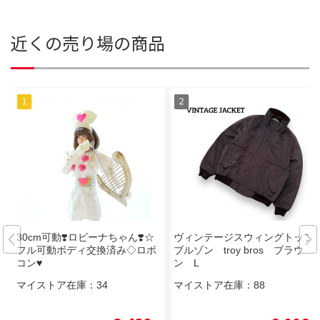
近くの売り場の商品
30cm可動❣️ロビーナちゃん❣️☆
ヴィンテージスウィングトップ
フル可動ボディ交換済み◇ロボ
ブルゾン troy bros ブラウ
コン♥
ン L
マイストア在庫：
34
マイストア在庫：
88