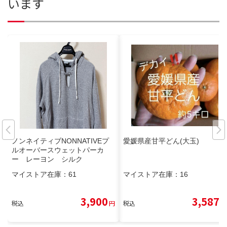
います
ノンネイティブNONNATIVEプ
愛媛県産甘平どん(大玉)
ルオーバースウェットパーカ
ー レーヨン シルク
マイストア在庫：
61
マイストア在庫：
16
3,900
3,587
税込
円
税込
円