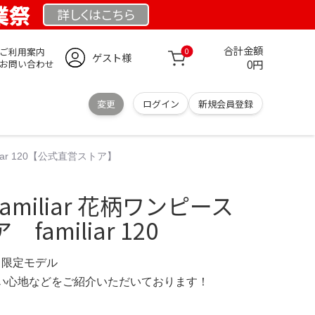
創業祭
詳しくは
こちら
合計金額
ご利用案内
0
ゲスト様
0円
お問い合わせ
変更
ログイン
新規会員登録
liar 120【公式直営ストア】
miliar 花柄ワンピース
familiar 120
com 限定モデル
の使い心地などをご紹介いただいております！